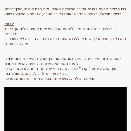
ברגע שאת יודעת לענות על כל השאלות האלה, ואת מבינה שזה הולך להיות
, כלומר שתלבשי אותו כל כך הרבה, אזי ממש השקעה שווה.
פריט "חריש"
למה?
1. כי רכשת פריט אחד מיוחד (לעומת הרבה פריטים יחסית זולים אך לא
ייחודיים)
2. הוא כל כך מחמיא לך שתרצי ללבוש אותו הרבה (והרבה הכוונה לא לעונה
או לשנה אחת)
לשם הדגמה, מצרפת לך פה וידאו שמראה איך שמלת מעצבים אחת יכולה
להיות מאוד שימושית, וכל פעם להראות אחרת.
איך שמלה אחת "יקרה" (שנרכשה בסוף עונה אז היתה לא מאוד יקרה)
יכולה לשמש אותך כמו X בגדים אחרים,
כי את יכולה ללבוש אותה בכל מיני צורות כמו שבסרטון: