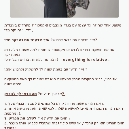
משפט אחד שחוזר על עצמו עם בגדי מעצבים ואקססוריז מיוחדים בעבודת
יד, "זה יקר מדי" ,
איך יודעים אם זה יקר מדי?
איך יודעים אם כדאי לרכוש?
אם את חושקת בפריט לבוש או אקססורי שיחסית למה שאת רגילה הוא
באמת יקר,
everything is relative ,
כן, מה לעשות, בחיים הכל יחסי :)
איך תדעי אם באמת שווה לך להשקיע ולרכוש אותו ?
אז נכון, ברוב המקרים מבחן המציאות הוא זה שיוכיח לך האם ההשקעה
היתה שווה.
מה כדאי לך לבדוק?
אז איך יודעים?
.
1. האם הפריט שאת מודדת קודם כל
מחמיא למבנה הגוף שלך
2. האם הפריט הנוכחי
מתאים לאישיות שלך, למי שאת
, ואת מרגישה איתו
מהממת :).
?
לשלב את הפריט
3. האם את יודעת איך
4. האם הפריט הוא רק
טרנדי
, או שיש סיכוי גבוה שתוכלי ללבוש אותו מעבר
לטרנד?